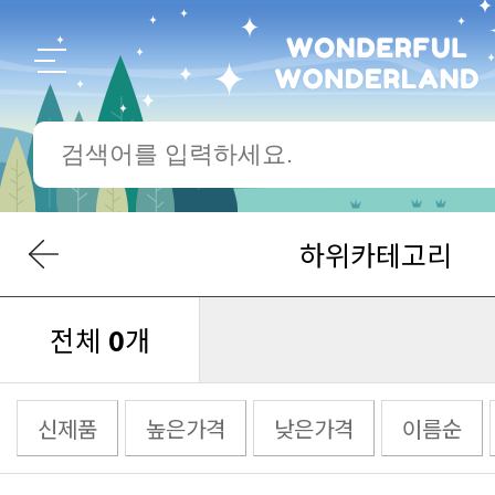
하위카테고리
전체
0
개
신제품
높은가격
낮은가격
이름순