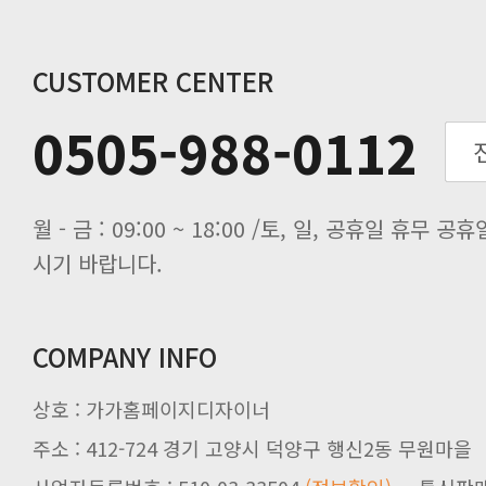
동해물과 백두산이 마르고 닳도록 하느
동해물과 백두산이 마르고 닳도록 하느
계약 해지 후 아이디를 3개월간 보
CUSTOMER CENTER
0505-988-0112
보존합니다.
결화면을 통하여 볼 수 있도록 할 수
시기 바랍니다.
COMPANY INFO
상호 : 가가홈페이지디자이너
자의 확인을 구하여야 합니다.
주소 : 412-724 경기 고양시 덕양구 행신2동 무원마을