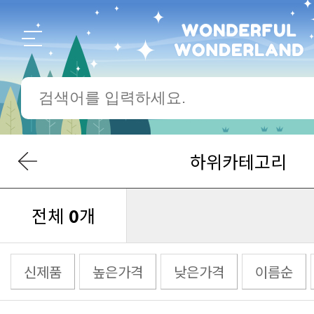
하위카테고리
전체
0
개
신제품
높은가격
낮은가격
이름순